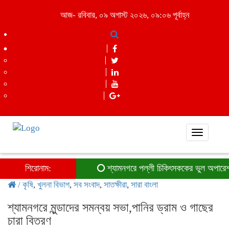
আজ- রবিবার, ০৯ অগাস্ট ২০২৬, ০৯:০৬ পূর্বাহ্ন
Toggle
navigati
শিরোনাম:
শ্যামনগরে পল্লী চিকিৎসককের ভুল অপারেশনে রোগীর
/
কৃষি
,
খুলনা বিভাগ
,
সব সংবাদ
,
সাতক্ষীরা
,
সারা বাংলা
শ্যামনগরে মুন্ডাদের সমন্বয় সভা,পানির ড্রাম ও গাছের
চারা বিতরণ