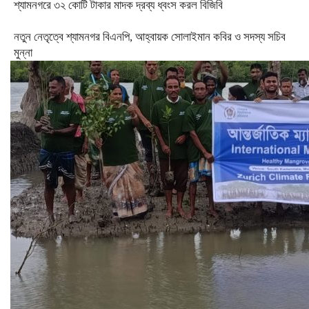
শ্যামনগরে ৩২ কোটি টাকার মাদক দ্রব্য ধ্বংস করল বিজিবি
নতুন নেতৃত্বে শ্যামনগর বিএনপি, আহ্বায়ক সোলাইমান কবির ও সদস্য সচিব
মুন্না