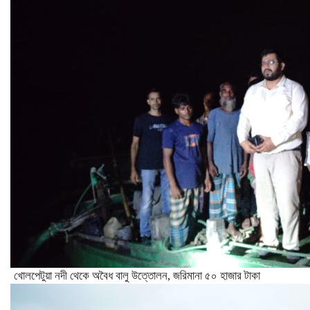
খোলপেটুয়া নদী থেকে অবৈধ বালু উত্তোলন, জরিমানা ৫০ হাজার টাকা