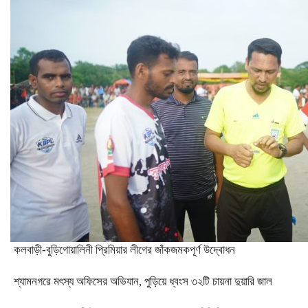
‎কলবাড়ী-বুড়িগোয়ালিনী প্রিমিয়ার লীগের জাঁকজমকপূর্ণ উদ্বোধন
শ্যামনগরে মৎস্য অফিসের অভিযান, পুড়িয়ে ধ্বংস ৩২টি চায়না দুয়ারি জাল