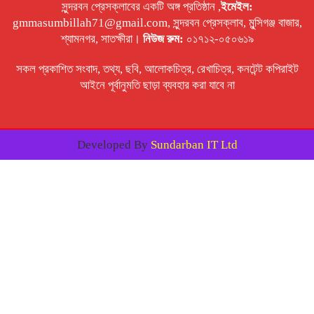
সুন্দরবন প্রেসক্লাবের একটি অঙ্গ প্রতিষ্ঠান ,
ইমেইল:
gmmasumbillah71@gmail.com, সুন্দরবন প্রেসক্লাব, মুন্সিগঞ্জ বাজার,
শ্যামনগর, সাতক্ষীরা।
নিউজ রুম:
০১৭১২-০৫০৬১৯
সকল প্রকাশিত সংবাদ, তথ্য, ছবি, আলোকচিত্র, রেখাচিত্র, কনটেন্ট কপিরাইট
আইনে পূর্বানুমতি ছাড়া ব্যবহার করা যাবে না
Developed By
Sundarban IT Ltd