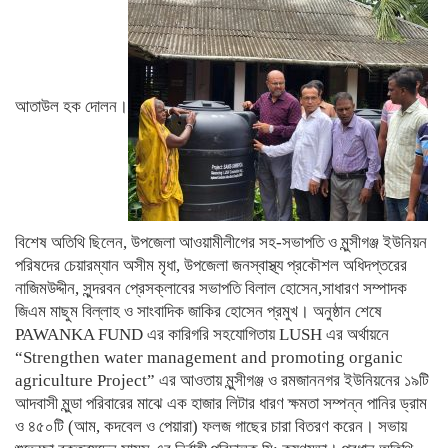
আতাউল হক দোলন।
বিশেষ অতিথি ছিলেন, উপজেলা আওয়ামীলীগের সহ-সভাপতি ও মুন্সীগঞ্জ ইউনিয়ন
পরিষদের চেয়ারম্যান অসীম মৃধা, উপজেলা জনস্বাস্থ্য প্রকৌশল অধিদপ্তরের
নাজিমউদ্দীন, সুন্দরবন প্রেসক্লাবের সভাপতি বিলাল হোসেন,সাধারণ সম্পাদক
জিএম মাছুম বিল্লাহ ও সাংবাদিক জাকির হোসেন প্রমুখ। অনুষ্ঠান শেষে
PAWANKA FUND এর কারিগরি সহযোগিতায় LUSH এর অর্থায়নে
“Strengthen water management and promoting organic
agriculture Project” এর আওতায় মুন্সীগঞ্জ ও রমজাননগর ইউনিয়নের ১৯টি
আদবাসী মুন্ডা পরিবারের মাঝে এক হাজার লিটার ধারণ ক্ষমতা সম্পন্ন পানির ড্রাম
ও ৪৫০টি (আম, কদবেল ও পেয়ারা) ফলজ গাছের চারা বিতরণ করেন। সভায়