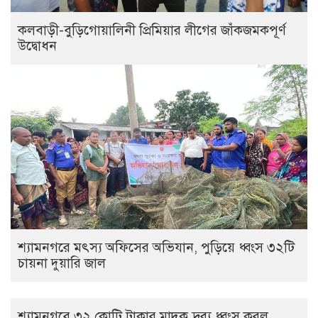
‎কলবাড়ী-বুড়িগোয়ালিনী প্রিমিয়ার লীগের জাঁকজমকপূর্ণ
উদ্বোধন
শ্যামনগরে মৎস্য অফিসের অভিযান, পুড়িয়ে ধ্বংস ৩২টি
চায়না দুয়ারি জাল
শ্যামনগরে ৩২ কোটি টাকার মাদক দ্রব্য ধ্বংস করল