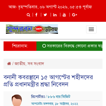
আজ- বৃহস্পতিবার, ০৬ অগাস্ট ২০২৬, ০৫:৫৩ পূর্বাহ্ন
Toggle
navigat
শিরোনাম:
সরকারের বিরুদ্ধে কোনো প্রকার ষড়যন্ত্র ম
/
জাতীয়
সব সংবাদ
,
বনানী কবরস্থানে ১৫ আগস্টের শহীদদের
প্রতি প্রধানমন্ত্রীর শ্রদ্ধা নিবেদন
রিপোর্টারঃ
/ ৮৮৬ বার ভিজিট
আপডেটঃ মঙ্গলবার, ১৮ অক্টোবর, ২০২২