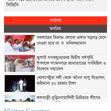
বিজিবি
সর্বশেষ
জনপ্রিয়
সরকারের বিরুদ্ধে কোনো প্রকার ষড়যন্ত্র মেনে
নেওয়া হবে না: ড. মনিরুজ্জামান
জুলাই গণঅভ্যুত্থানের দ্বিতীয় বর্ষপূর্তি
উপলক্ষে শ্যামনগরে জামায়াতের গণমিছিল ও
বিক্ষোভ সমাবেশ
খোলপেটুয়া নদী থেকে অবৈধ বালু উত্তোলন,
জরিমানা ৫০ হাজার টাকা
‎কলবাড়ী-বুড়িগোয়ালিনী প্রিমিয়ার লীগের
জাঁকজমকপূর্ণ উদ্বোধন