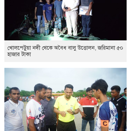
খোলপেটুয়া নদী থেকে অবৈধ বালু উত্তোলন, জরিমানা ৫০
হাজার টাকা