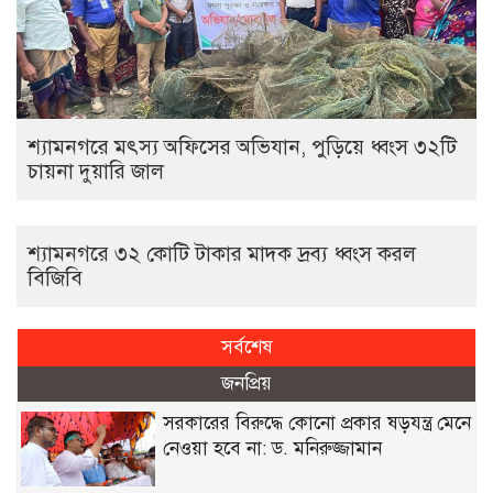
শ্যামনগরে মৎস্য অফিসের অভিযান, পুড়িয়ে ধ্বংস ৩২টি
চায়না দুয়ারি জাল
শ্যামনগরে ৩২ কোটি টাকার মাদক দ্রব্য ধ্বংস করল
বিজিবি
সর্বশেষ
জনপ্রিয়
সরকারের বিরুদ্ধে কোনো প্রকার ষড়যন্ত্র মেনে
নেওয়া হবে না: ড. মনিরুজ্জামান