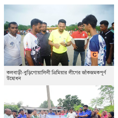
‎কলবাড়ী-বুড়িগোয়ালিনী প্রিমিয়ার লীগের জাঁকজমকপূর্ণ
উদ্বোধন