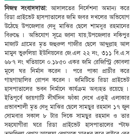
নিজস্ব সংবাদদাতা:
আদালতের নির্দেশনা অমান্য করে
রিডা প্রাইভেট হাসপাতালের জমি জবর দখলের অভিযোগ
উঠেছে উপজেলার নেদু মাঝির ছেলে শামসুর রহমানের
বিরুদ্ধে ৷ অভিযোগ সূত্রে জানা যায়,উপজেলার নকিপুর
মাজাট গ্রামের মৃত জহুরুল গাজীর ছেলে আব্দুল্লাহ আল
মামুন ভুরুলিয়া ইউনিয়নের জে.এল ২২ নং, ৩১১ বি.এ.স
৬৮৭ নং খতিয়ানে ০.১৮৫০ একর জমি রেজিস্ট্রি কোবলা
মূলে ঘর নির্মান করেন ৷ পরে পাকা প্রাচীর করে
গাছগাছালির রোপন করেন ৷ জমিটিতে রিডা প্রাইভেট
হাসপাতালের ভবন নির্মানে কার্যক্রম অব্যহত রয়েছে ৷
ইতিপূর্বে জায়গাটি দীর্ঘদিন ফাঁকা দেখে একুই এলাকার
প্রভাবশালী মৃত নেদু মাঝির ছেলে সামছুর রহমান ১৭ জুন
সোমবার সকাল ৮ টার দিকে সামছুর রহমান ও তার
সহযোগীরা ঘরে রিডা প্রাইভেট হাসপাতালের স্টাফ
তানজিলা বেগম,আলেয়া বেগমকে মারধর করে বাইরে বের