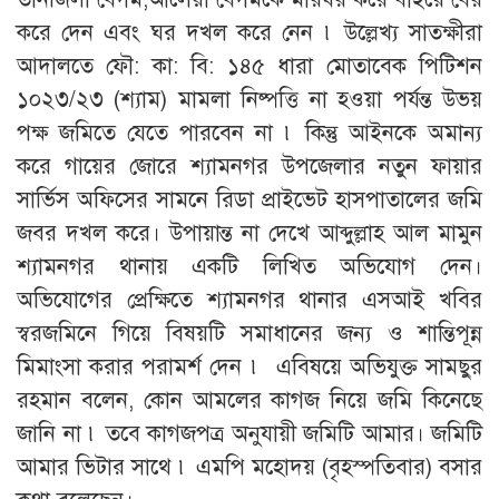
করে দেন এবং ঘর দখল করে নেন ৷ উল্লেখ্য সাতক্ষীরা
আদালতে ফৌ: কা: বি: ১৪৫ ধারা মোতাবেক পিটিশন
১০২৩/২৩ (শ্যাম) মামলা নিষ্পত্তি না হওয়া পর্যন্ত উভয়
পক্ষ জমিতে যেতে পারবেন না ৷ কিন্তু আইনকে অমান্য
করে গায়ের জোরে শ্যামনগর উপজেলার নতুন ফায়ার
সার্ভিস অফিসের সামনে রিডা প্রাইভেট হাসপাতালের জমি
জবর দখল করে। উপায়ান্ত না দেখে আব্দুল্লাহ আল মামুন
শ্যামনগর থানায় একটি লিখিত অভিযোগ দেন।
অভিযোগের প্রেক্ষিতে শ্যামনগর থানার এসআই খবির
স্বরজমিনে গিয়ে বিষয়টি সমাধানের জন্য ও শান্তিপূন্ন
মিমাংসা করার পরামর্শ দেন ৷ এবিষয়ে অভিযুক্ত সামছুর
রহমান বলেন, কোন আমলের কাগজ নিয়ে জমি কিনেছে
জানি না ৷ তবে কাগজপত্র অনুযায়ী জমিটি আমার। জমিটি
আমার ভিটার সাথে ৷ এমপি মহোদয় (বৃহস্পতিবার) বসার