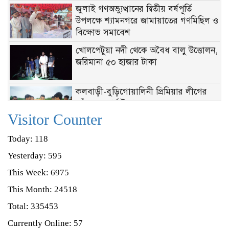
জুলাই গণঅভ্যুত্থানের দ্বিতীয় বর্ষপূর্তি
উপলক্ষে শ্যামনগরে জামায়াতের গণমিছিল ও
বিক্ষোভ সমাবেশ
খোলপেটুয়া নদী থেকে অবৈধ বালু উত্তোলন,
জরিমানা ৫০ হাজার টাকা
‎কলবাড়ী-বুড়িগোয়ালিনী প্রিমিয়ার লীগের
জাঁকজমকপূর্ণ উদ্বোধন
Visitor Counter
শ্যামনগরে মৎস্য অফিসের অভিযান, পুড়িয়ে
Today: 118
ধ্বংস ৩২টি চায়না দুয়ারি জাল
Yesterday: 595
This Week: 6975
শ্যামনগরে ৩২ কোটি টাকার মাদক দ্রব্য
ধ্বংস করল বিজিবি
This Month: 24518
Total: 335453
নতুন নেতৃত্বে শ্যামনগর বিএনপি, আহ্বায়ক
Currently Online: 57
সোলাইমান কবির ও সদস্য সচিব মুন্না