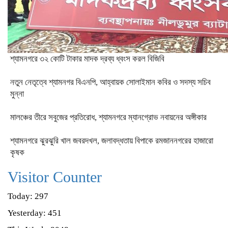
শ্যামনগরে ৩২ কোটি টাকার মাদক দ্রব্য ধ্বংস করল বিজিবি
নতুন নেতৃত্বে শ্যামনগর বিএনপি, আহ্বায়ক সোলাইমান কবির ও সদস্য সচিব
মুন্না
মালঞ্চের তীরে সবুজের প্রতিরোধ, শ্যামনগরে ম্যানগ্রোভ নবায়নের অঙ্গীকার
শ্যামনগরে ঝুরঝুরি খাল জবরদখল, জলাবদ্ধতায় বিপাকে রমজাননগরের হাজারো
কৃষক
Visitor Counter
Today: 297
Yesterday: 451