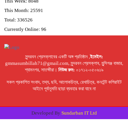
This Week: 8048
This Month: 25591
Total: 336526
Currently Online: 96
সুন্দরবন প্রেসক্লাবের একটি অঙ্গ প্রতিষ্ঠান ,
ইমেইল:
gmmasumbillah71@gmail.com, সুন্দরবন প্রেসক্লাব, মুন্সিগঞ্জ বাজার,
শ্যামনগর, সাতক্ষীরা।
নিউজ রুম:
০১৭১২-০৫০৬১৯
সকল প্রকাশিত সংবাদ, তথ্য, ছবি, আলোকচিত্র, রেখাচিত্র, কনটেন্ট কপিরাইট
আইনে পূর্বানুমতি ছাড়া ব্যবহার করা যাবে না
Developed By
Sundarban IT Ltd