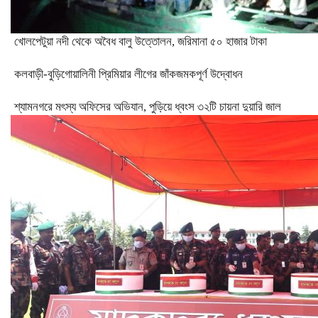
খোলপেটুয়া নদী থেকে অবৈধ বালু উত্তোলন, জরিমানা ৫০ হাজার টাকা
‎কলবাড়ী-বুড়িগোয়ালিনী প্রিমিয়ার লীগের জাঁকজমকপূর্ণ উদ্বোধন
শ্যামনগরে মৎস্য অফিসের অভিযান, পুড়িয়ে ধ্বংস ৩২টি চায়না দুয়ারি জাল