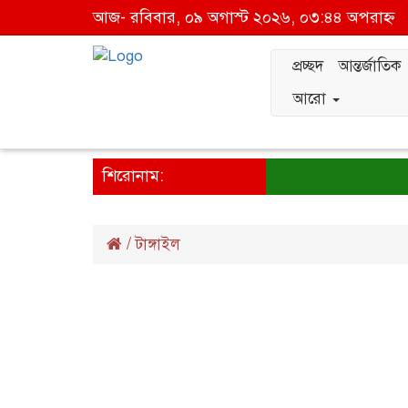
আজ- রবিবার, ০৯ অগাস্ট ২০২৬, ০৩:৪৪ অপরাহ্ন
প্রচ্ছদ
আন্তর্জাতিক
আরো
শিরোনাম:
/
টাঙ্গাইল