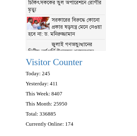
চিকিৎসককের ভুল অপারেশনে রোগীর
মৃত্যু
সরকারের বিরুদ্ধে কোনো
প্রকার ষড়যন্ত্র মেনে নেওয়া
হবে না: ড. মনিরুজ্জামান
জুলাই গণঅভ্যুত্থানের
দ্বিতীয় বর্ষপূর্তি উপলক্ষে শ্যামনগরে
জামায়াতের গণমিছিল ও বিক্ষোভ
Visitor Counter
সমাবেশ
Today: 245
খোলপেটুয়া নদী থেকে
অবৈধ বালু উত্তোলন,
Yesterday: 411
জরিমানা ৫০ হাজার টাকা
This Week: 8407
‎কলবাড়ী-বুড়িগোয়ালিনী
This Month: 25950
প্রিমিয়ার লীগের
Total: 336885
জাঁকজমকপূর্ণ উদ্বোধন
Currently Online: 174
শ্যামনগরে মৎস্য অফিসের
অভিযান, পুড়িয়ে ধ্বংস