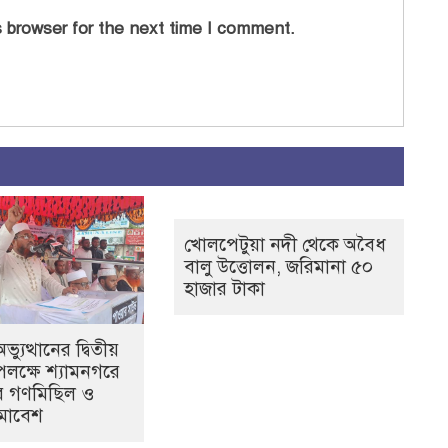
 browser for the next time I comment.
খোলপেটুয়া নদী থেকে অবৈধ
বালু উত্তোলন, জরিমানা ৫০
হাজার টাকা
যুত্থানের দ্বিতীয়
 উপলক্ষে শ্যামনগরে
ের গণমিছিল ও
সমাবেশ