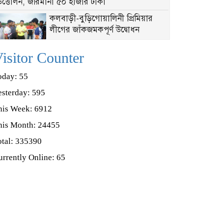
উত্তোলন, জরিমানা ৫০ হাজার টাকা
‎কলবাড়ী-বুড়িগোয়ালিনী প্রিমিয়ার
লীগের জাঁকজমকপূর্ণ উদ্বোধন
শ্যামনগরে মৎস্য অফিসের অভিযান,
isitor Counter
পুড়িয়ে ধ্বংস ৩২টি চায়না দুয়ারি জাল
oday: 55
শ্যামনগরে ৩২ কোটি টাকার মাদক
esterday: 595
দ্রব্য ধ্বংস করল বিজিবি
his Week: 6912
নতুন নেতৃত্বে শ্যামনগর বিএনপি,
his Month: 24455
আহ্বায়ক সোলাইমান কবির ও সদস্য
otal: 335390
সচিব মুন্না
urrently Online: 65
মালঞ্চের তীরে সবুজের প্রতিরোধ,
শ্যামনগরে ম্যানগ্রোভ নবায়নের
অঙ্গীকার
শ্যামনগরে ঝুরঝুরি খাল জবরদখল,
জলাবদ্ধতায় বিপাকে রমজাননগরের