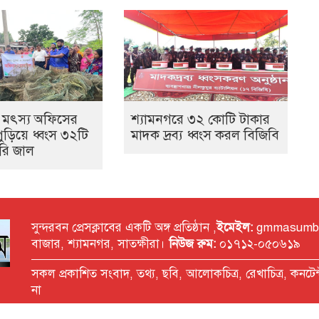
 মৎস্য অফিসের
শ্যামনগরে ৩২ কোটি টাকার
ুড়িয়ে ধ্বংস ৩২টি
মাদক দ্রব্য ধ্বংস করল বিজিবি
ারি জাল
সুন্দরবন প্রেসক্লাবের একটি অঙ্গ প্রতিষ্ঠান ,
ইমেইল:
gmmasumbilla
বাজার, শ্যামনগর, সাতক্ষীরা।
নিউজ রুম:
০১৭১২-০৫০৬১৯
সকল প্রকাশিত সংবাদ, তথ্য, ছবি, আলোকচিত্র, রেখাচিত্র, কনটেন
না