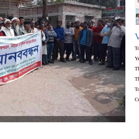
V
T
Y
T
T
T
C