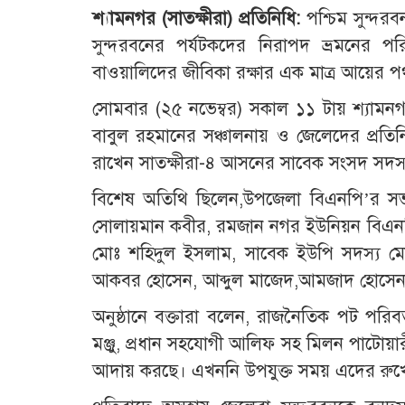
শ্যামনগর (সাতক্ষীরা) প্রতিনিধি:
পশ্চিম সুন্দরব
সুন্দরবনের পর্যটকদের নিরাপদ ভ্রমনের পর
বাওয়ালিদের জীবিকা রক্ষার এক মাত্র আয়ের পথ
সোমবার (২৫ নভেম্বর) সকাল ১১ টায় শ্যামনগ
বাবুল রহমানের সঞ্চালনায় ও জেলেদের প্রতিন
রাখেন সাতক্ষীরা-৪ আসনের সাবেক সংসদ সদস্
বিশেষ অতিথি ছিলেন,উপজেলা বিএনপি’র সভাপ
সোলায়মান কবীর, রমজান নগর ইউনিয়ন বিএনপি
মোঃ শহিদুল ইসলাম, সাবেক ইউপি সদস্য মো
আকবর হোসেন, আব্দুল মাজেদ,আমজাদ হোসেন,আ
অনুষ্ঠানে বক্তারা বলেন, রাজনৈতিক পট পরিবর্
মঞ্জু, প্রধান সহযোগী আলিফ সহ মিলন পাটোয়ার
আদায় করছে। এখননি উপযুক্ত সময় এদের রুখে দ