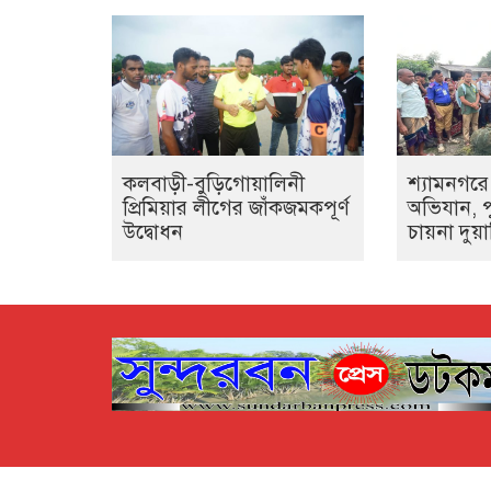
‎কলবাড়ী-বুড়িগোয়ালিনী
শ্যামনগরে
প্রিমিয়ার লীগের জাঁকজমকপূর্ণ
অভিযান, প
উদ্বোধন
চায়না দুয়