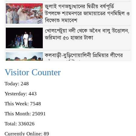
জুলাই গণঅভ্যুত্থানের দ্বিতীয় বর্ষপূর্তি
উপলক্ষে শ্যামনগরে জামায়াতের গণমিছিল ও
বিক্ষোভ সমাবেশ
খোলপেটুয়া নদী থেকে অবৈধ বালু উত্তোলন,
জরিমানা ৫০ হাজার টাকা
‎কলবাড়ী-বুড়িগোয়ালিনী প্রিমিয়ার লীগের
জাঁকজমকপূর্ণ উদ্বোধন
Visitor Counter
শ্যামনগরে মৎস্য অফিসের অভিযান, পুড়িয়ে
Today: 248
ধ্বংস ৩২টি চায়না দুয়ারি জাল
Yesterday: 443
This Week: 7548
শ্যামনগরে ৩২ কোটি টাকার মাদক দ্রব্য
ধ্বংস করল বিজিবি
This Month: 25091
Total: 336026
নতুন নেতৃত্বে শ্যামনগর বিএনপি, আহ্বায়ক
Currently Online: 89
সোলাইমান কবির ও সদস্য সচিব মুন্না